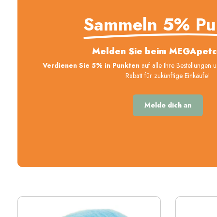
Sammeln 5% Pu
Melden Sie beim MEGApetc
Verdienen Sie 5% in Punkten
auf alle Ihre Bestellungen 
Rabatt für zukünftige Einkäufe!
Melde dich an