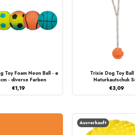
Schnellansicht
Schnellansicht
og Toy Foam Neon Ball - ø
Trixie Dog Toy Ball
 cm - diverse Farben
Naturkautschuk Se
€1,19
€3,09
Ausverkauft