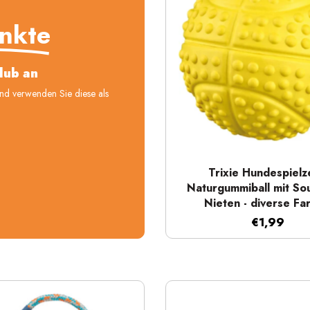
nkte
lub an
und verwenden Sie diese als
Schnellansicht
Trixie Hundespiel
Naturgummiball mit So
Nieten - diverse Fa
€1,99