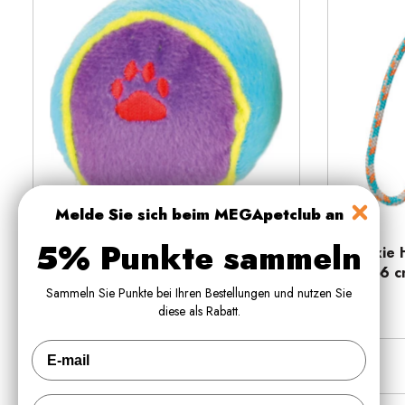
Melde Sie sich beim MEGApetclub an
Schnellansicht
5% Punkte sammeln
Trixie Hundespielzeug Plüsch
Trixie 
Tennisball Ø6cm - diverse Farben
Seil ø6 
Sammeln Sie Punkte bei Ihren Bestellungen und nutzen Sie
€1,49
diese als Rabatt.
Fornavn