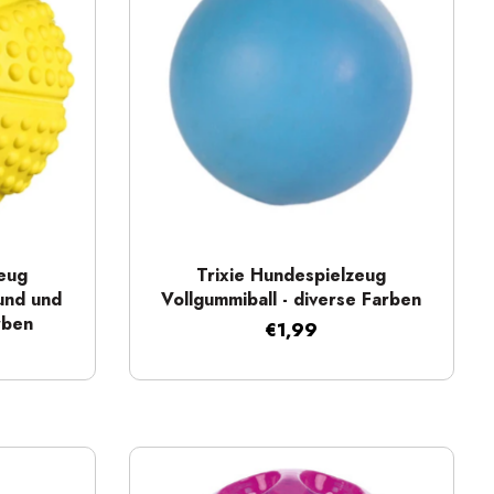
Schnellansicht
zeug
Trixie Hundespielzeug
und und
Vollgummiball - diverse Farben
rben
€1,99