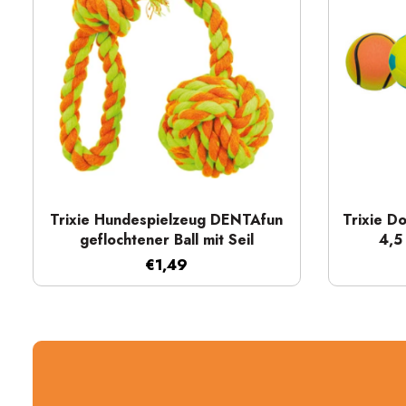
Schnellansicht
Trixie Hundespielzeug DENTAfun
Trixie D
geflochtener Ball mit Seil
4,5
€1,49