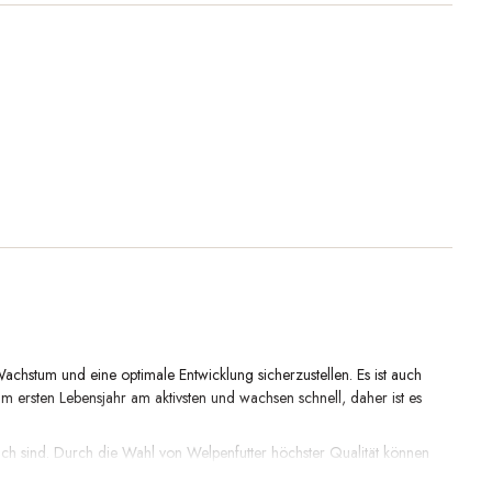
achstum und eine optimale Entwicklung sicherzustellen. Es ist auch
ersten Lebensjahr am aktivsten und wachsen schnell, daher ist es
lich sind. Durch die Wahl von Welpenfutter höchster Qualität können
 kleinen Hund, einen großen Hund oder einen mittelgroßen Hund haben,