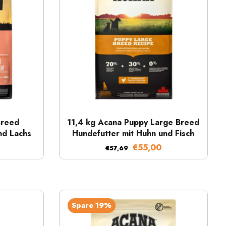
Schnellansicht
Breed
11,4 kg Acana Puppy Large Breed
nd Lachs
Hundefutter mit Huhn und Fisch
€55,00
€57,69
Spare 19%