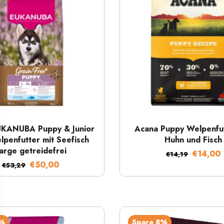
Schnellansicht
Schnellansicht
UKANUBA Puppy & Junior
Acana Puppy Welpenfut
lpenfutter mit Seefisch
Huhn und Fisch
arge getreidefrei
€14,00
€14,19
€50,00
€53,29
7%
Spare 8%