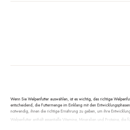
Wenn Sie Welpenfutter auswählen, ist es wichtig, das richtige Welpenfu
entscheidend, die Futtermenge im Einklang mit den Entwicklungsphasen
notwendig, ihnen die richtige Ernährung zu geben, um ihre Entwicklung
Welpenfutter enthält essentielle Vitamine, Mineralien und Proteine, d
Sie sicherstellen, dass Ihr Welpe die notwendigen Nährstoffe erhält, 