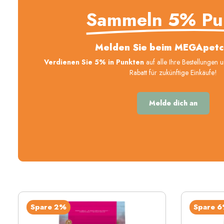
Sammeln 5% Pu
Melden Sie beim MEGApetc
Verdienen Sie 5% in Punkten
auf alle Ihre Bestellungen 
Rabatt für zukünftige Einkäufe!
Melde dich an
Spare 2%
Spare 