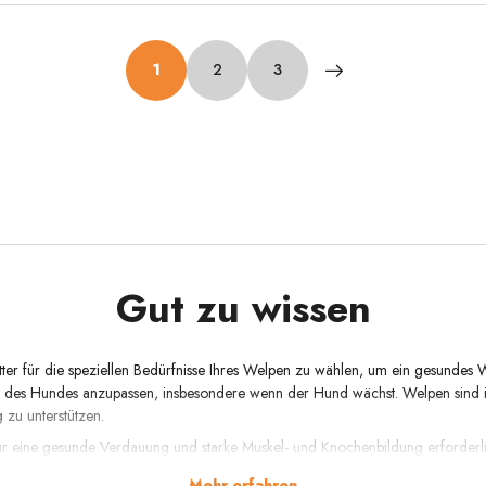
1
2
3
Gut zu wissen
tter für die speziellen Bedürfnisse Ihres Welpen zu wählen, um ein gesundes W
 des Hundes anzupassen, insbesondere wenn der Hund wächst. Welpen sind im 
 zu unterstützen.
ie für eine gesunde Verdauung und starke Muskel- und Knochenbildung erforder
die seine Gesundheit und sein Energieniveau unterstützen. Egal, ob Sie einen
Mehr erfahren