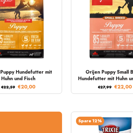
Schnellansicht
Schnellansicht
 Puppy Hundefutter mit
Orijen Puppy Small 
Huhn und Fisch
Hundefutter mit Huhn u
€20,00
€22,00
€22,59
€27,99
Spare 12%