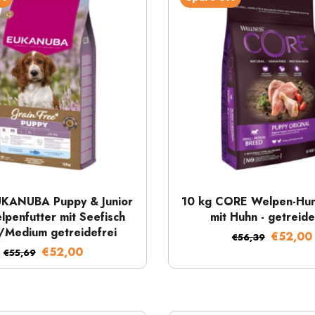
Schnellansicht
Schnellansicht
UKANUBA Puppy & Junior
10 kg CORE Welpen-Hun
lpenfutter mit Seefisch
mit Huhn - getreide
/Medium getreidefrei
€52,00
€56,39
€52,00
€55,69