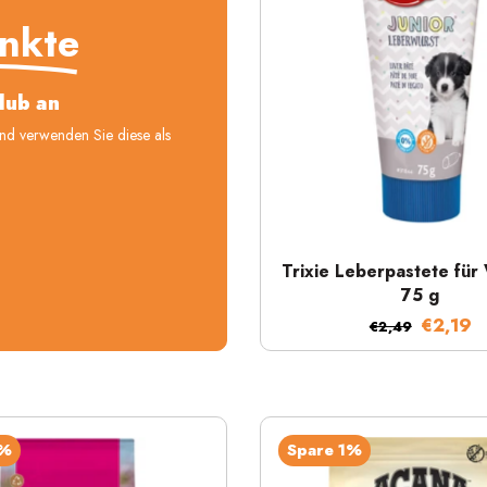
nkte
lub an
und verwenden Sie diese als
Schnellansicht
Trixie Leberpastete für
75 g
€2,19
€2,49
6%
Spare 1%