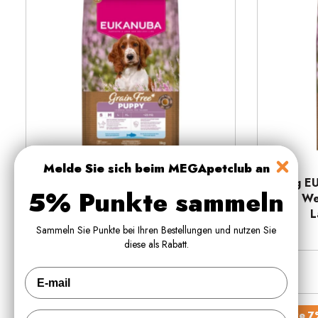
Schnellansicht
Melde Sie sich beim MEGApetclub an
3 kg EUKANUBA Puppy & Junior
12 kg E
5% Punkte sammeln
und Welpenfutter mit Seefisch
und We
Small/Medium getreidefrei
L
Sammeln Sie Punkte bei Ihren Bestellungen und nutzen Sie
€20,00
€20,39
diese als Rabatt.
Spare 
Fornavn