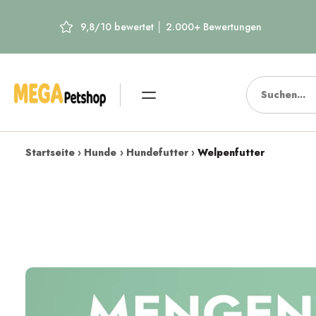
Zum
9,8/10 bewertet │ 2.000+ Bewertungen
Gratisg
Inhalt
springen
Startseite
›
Hunde
›
Hundefutter
›
Welpenfutter