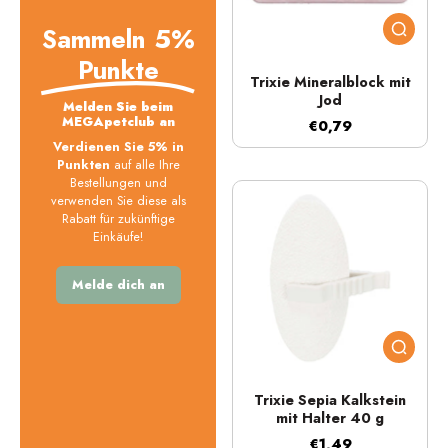
Sammeln 5%
Punkte
Trixie Mineralblock mit
Jod
Melden Sie beim
MEGApetclub an
€0,79
Verdienen Sie 5% in
Punkten
auf alle Ihre
Bestellungen und
verwenden Sie diese als
Rabatt für zukünftige
Einkäufe!
Melde dich an
Trixie Sepia Kalkstein
mit Halter 40 g
€1,49