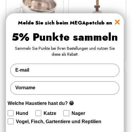
Melde Sie sich beim MEGApetclub an
5% Punkte sammeln
Trixie Stahlschüssel mit
Trixie Vogel Spielzeug
Armaturen
16 cm
Sammeln Sie Punkte bei Ihren Bestellungen und nutzen Sie
diese als Rabatt.
€1,49
€1,99
Fornavn
Welche Haustiere hast du? 😁
Hund
Katze
Nager
Vogel, Fisch, Gartentiere und Reptilien