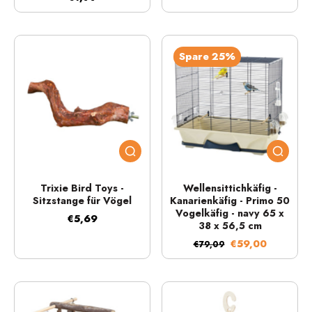
Spare 25%
Trixie Bird Toys -
Wellensittichkäfig -
Sitzstange für Vögel
Kanarienkäfig - Primo 50
Vogelkäfig - navy 65 x
€5,69
38 x 56,5 cm
€59,00
€79,09