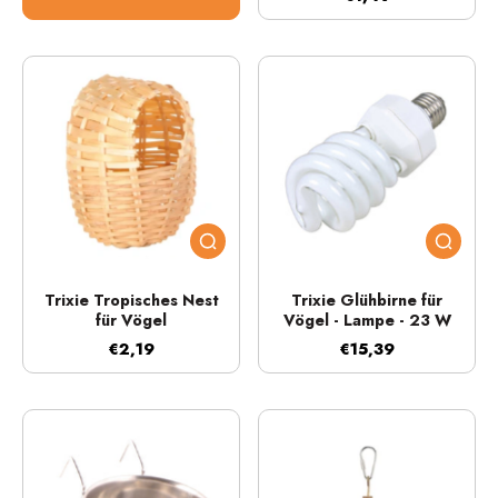
Trixie Tropisches Nest
Trixie Glühbirne für
für Vögel
Vögel - Lampe - 23 W
€2,19
€15,39