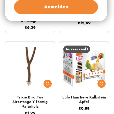
Trixie Vogelspielzeug für
Trixie Vogelspielzeug für
Anmelden
Papageien und
Papageien und
Kanarienvögel 36 cm -
Kanarienvögel 55 cm -
Sitzstange zum
Naturspielzeug
Aufhängen
€12,59
€6,39
Ausverkauft
Trixie Bird Toy
Lolo Haustiere Kalkstein
Sitzstange Y-förmig
Apfel
Naturholz
€0,89
€1,99