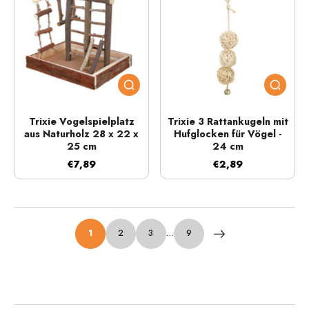
Trixie Vogelspielplatz
Trixie 3 Rattankugeln mit
aus Naturholz 28 x 22 x
Hufglocken für Vögel -
25 cm
24 cm
€7,89
€2,89
1
2
3
…
9